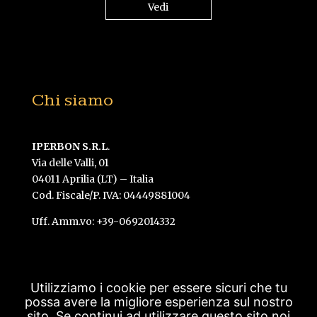
Vedi
Chi siamo
IPERBON S.R.L
.
Via delle Valli, 01
04011 Aprilia (LT) – Italia
Cod. Fiscale/P. IVA: 04449881004
Uff. Amm.vo: +39-0692014332
Utilizziamo i cookie per essere sicuri che tu
possa avere la migliore esperienza sul nostro
Created by Gavilab -
Vedi la Privacy policy
-
sito. Se continui ad utilizzare questo sito noi