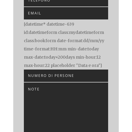
[datetime* datetime-639
id:datetimeform class:mydatetimeform
class:bookform date-format:dd/mm/yy
time-format:HH:mm min-date:today
max-date:today+200days min-hour:12
max-hour:22 placeholder "Data e ora"]