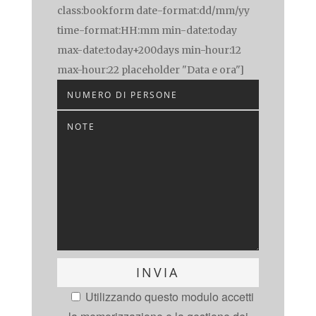
class:bookform date-format:dd/mm/yy
time-format:HH:mm min-date:today
max-date:today+200days min-hour:12
max-hour:22 placeholder "Data e ora"]
Utilizzando questo modulo accetti