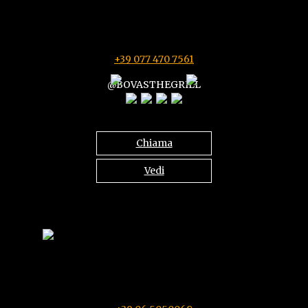
Via Nazionale Tiburtina 120
00010 Tivoli (RM)
11:30/16:00 - 18:30/23:00 - Mercoledì chiuso
+39 077 470 7561
@BOVASTHEGRILL
Chiama
Vedi
Castel Romano Shopping Village
Via del Ponte di Piscina Cupa SS 148, Roma
Ogni giorno 11:30/16:00 - 18:30/22:00