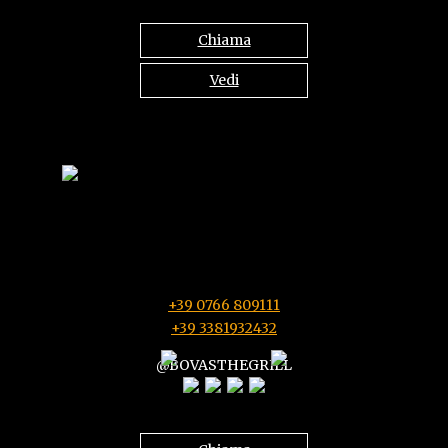
Chiama
Vedi
Località Il Giglio snc Zona Piscina Comunale
01016 Tarquinia VT
Bar: da Lunedì a Domenica 08:00-22:30
Ristorante: da Lunedì a Domenica 12:30-15:00 e 19:30-22:30
+39 0766 809111
+39 3381932432
@BOVASTHEGRILL