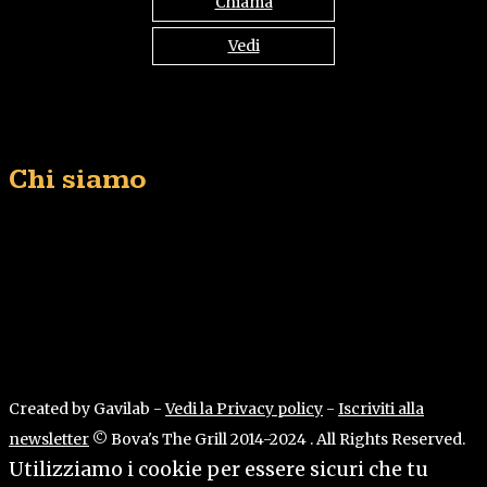
Chiama
Vedi
Chi siamo
IPERBON S.R.L
.
Via delle Valli, 01
04011 Aprilia (LT) – Italia
Cod. Fiscale/P. IVA: 04449881004
Uff. Amm.vo: +39-0692014332
Created by Gavilab -
Vedi la Privacy policy
-
Iscriviti alla
newsletter
© Bova's The Grill 2014-2024 . All Rights Reserved.
Utilizziamo i cookie per essere sicuri che tu