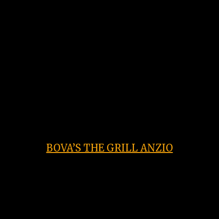
DI ANZIO
E infine, senza bussare, spalancando ogni
porta dei vostri desideri… E’ arrivata la
nostra
steak house di Anzio.
BOVA’S THE GRILL ANZIO
Nata dal
desiderio di mangiare carne
davanti al mare
, in un ambiente che, da