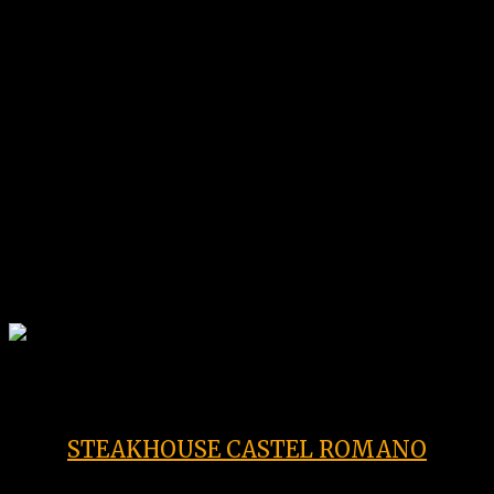
A
Castel Romano
, dove la ?
semplicità
? è
la regina da sempre… Il posto perfetto per
chi desidera
sentirsi a casa e godersi un
po’ di tempo senza costrizioni
. Il banco
carne “
brulicante”
di gusto accende subito
la vostra
passione per la carne
.
STEAKHOUSE CASTEL ROMANO