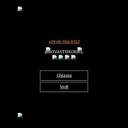
via riviera G. Zanardelli N 7-9-11
00042 ANZIO (RM)
Ogni giorno 11:00-15:30 e 18:30-23:00
+39 06 984 6747
@BOVASTHEGRILL
Chiama
Vedi