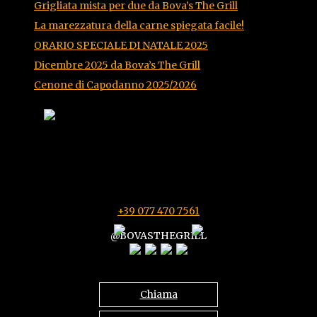
Grigliata mista per due da Bova’s The Grill
La marezzatura della carne spiegata facile!
ORARIO SPECIALE DI NATALE 2025
Dicembre 2025 da Bova’s The Grill
Cenone di Capodanno 2025/2026
Via Di Villa Adriana,
Via Nazionale Tiburtina 120
00010 Tivoli (RM)
11:30/16:00 - 18:30/23:00 - Mercoledì chiuso
+39 077 470 7561
@BOVASTHEGRILL
Chiama