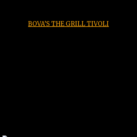
BOVA’S THE GRILL TIVOLI
Tra
bistecche
,
burgers
e
piatti sfiziosi
ci
siamo accorti che la vera bellezza di ogni
attimo è la sua unicità.
Scegliere la carne
da servire ad ognuno di voi è da sempre
il nostro primo passo per raggiungere la
vostra gratitudine e il vostro costante
interesse.