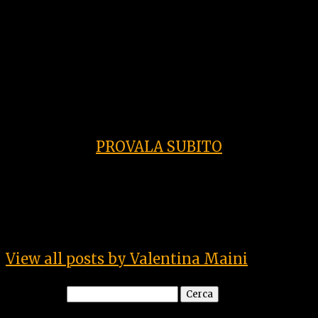
In un’epoca in cui tutti sappiamo mangiar
bene, q
uello che mancava era
l’esperienza, che adesso c’è…
PROVALA SUBITO
About Valentina Maini
View all posts by Valentina Maini
Ricerca per: