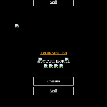
Vedi
Castel Romano Shopping Village
Via del Ponte di Piscina Cupa SS 148, Roma
Ogni giorno 11:30/16:00 - 18:30/22:00
+39 06 5050068
@BOVASTHEGRILL
Chiama
Vedi