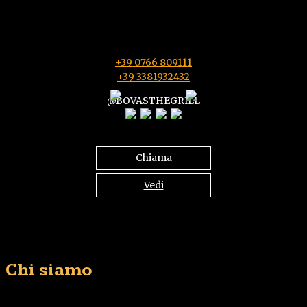
Località Il Giglio snc Zona Piscina Comunale
01016 Tarquinia VT
Bar: da Lunedì a Domenica 08:00-22:30
Ristorante: da Lunedì a Domenica 12:30-15:00 e 19:30-22:30
+39 0766 809111
+39 3381932432
@BOVASTHEGRILL
Chiama
Vedi
Chi siamo