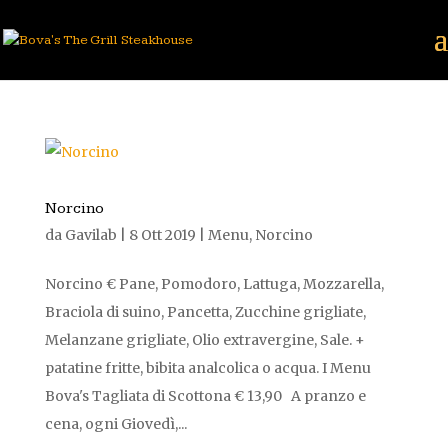
Norcino
da
Gavilab
|
8 Ott 2019
|
Menu
,
Norcino
Norcino € Pane, Pomodoro, Lattuga, Mozzarella,
Braciola di suino, Pancetta, Zucchine grigliate,
Melanzane grigliate, Olio extravergine, Sale. +
patatine fritte, bibita analcolica o acqua. I Menu
Bova's Tagliata di Scottona € 13,90 A pranzo e
cena, ogni Giovedì,...