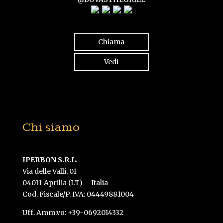
Chiama
Vedi
Chi siamo
IPERBON S.R.L
.
Via delle Valli, 01
04011 Aprilia (LT) – Italia
Cod. Fiscale/P. IVA: 04449881004
Uff. Amm.vo: +39-0692014332