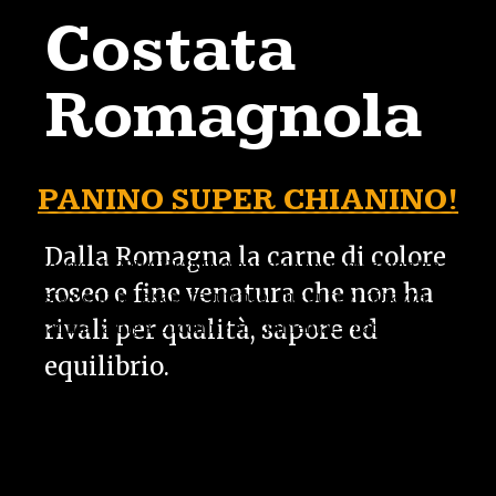
Costata
Romagnola
PANINO SUPER CHIANINO!
Dalla Romagna la carne di colore
Il nostro SUPER CHIANINO è una doppia emozione tra
roseo e fine venatura che non ha
gusto genuino e sapore intenso: due burger di razza
rivali per qualità, sapore ed
chianina, lattuga, zucchine ed Emmental + patate fritte!
equilibrio.