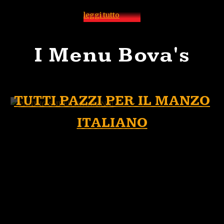
leggi tutto
I Menu Bova's
TUTTI PAZZI PER IL MANZO
ITALIANO
Vuoi provare la bontà e il pregio del manzo italiano da
Bova’s the Grill? Vieni a gustare una vera bistecca!