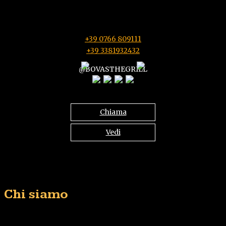
01016 Tarquinia VT
Bar: da Lunedì a Domenica 08:00-22:30
Ristorante: da Lunedì a Domenica 12:30-15:00 e 19:30-22:30
+39 0766 809111
+39 3381932432
@BOVASTHEGRILL
Chiama
Vedi
Chi siamo