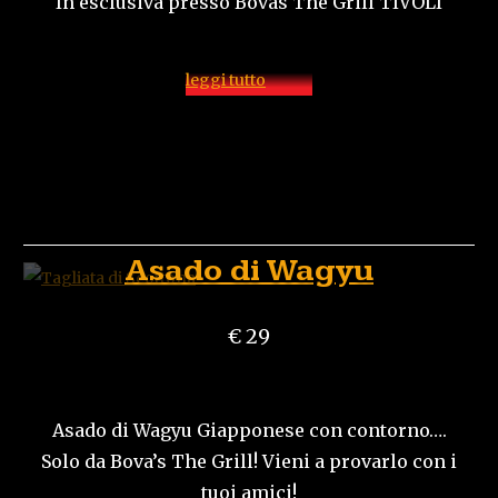
In esclusiva presso Bovas The Grill TIVOLI
leggi tutto
Asado di Wagyu
€ 29
Asado di Wagyu Giapponese con contorno….
Solo da Bova’s The Grill! Vieni a provarlo con i
tuoi amici!