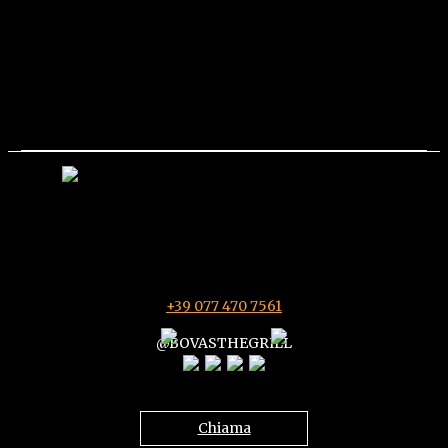
Via Di Villa Adriana,
Via Nazionale Tiburtina 120
00010 Tivoli (RM)
11:30/16:00 - 18:30/23:00 - Mercoledì chiuso
+39 077 470 7561
@BOVASTHEGRILL
Chiama