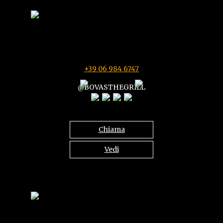
via riviera G. Zanardelli N 7-9-11
00042 ANZIO (RM)
Ogni giorno 11:00-15:30 e 18:30-23:00
+39 06 984 6747
@BOVASTHEGRILL
Chiama
Vedi
Località Il Giglio snc Zona Piscina Comunale