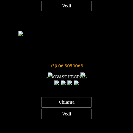
Vedi
Castel Romano Shopping Village
Via del Ponte di Piscina Cupa SS 148, Roma
Ogni giorno 11:30/16:00 - 18:30/22:00
+39 06 5050068
@BOVASTHEGRILL
Chiama
Vedi