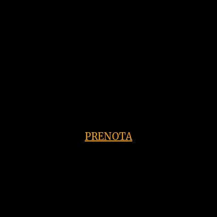
☆ Cotechino e lenticchie di buon augurio
prezzo a persona €55
(bevande escluse)
PRENOTA
MENU BAMBINI