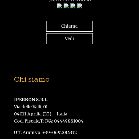
Chiama
Vedi
Chi siamo
IPERBON S.R.L
.
Via delle Valli, 01
04011 Aprilia (LT) – Italia
Cod. Fiscale/P. IVA: 04449881004
Uff. Amm.vo: +39-0692014332