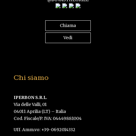
Chiama
Vedi
Chi siamo
IPERBON S.R.L
.
Via delle Valli, 01
04011 Aprilia (LT) – Italia
Cod. Fiscale/P. IVA: 04449881004
Uff. Amm.vo: +39-0692014332