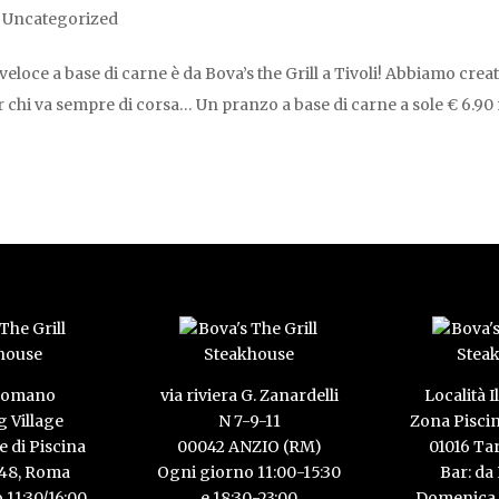
,
Uncategorized
eloce a base di carne è da Bova’s the Grill a Tivoli! Abbiamo crea
r chi va sempre di corsa… Un pranzo a base di carne a sole € 6.90
 Romano
via riviera G. Zanardelli
Località I
 Village
N 7-9-11
Zona Pisci
e di Piscina
00042 ANZIO (RM)
01016 Ta
148, Roma
Ogni giorno 11:00-15:30
Bar: da
 11:30/16:00
e 18:30-23:00
Domenica 