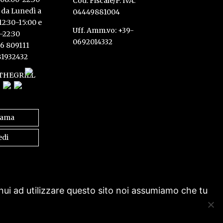
Cod. Fiscale/P. IVA:
 da Lunedì a
04449881004
2:30-15:00 e
Uff. Amm.vo: +39-
-22:30
0692014332
6 809111
81932432
THEGRILL
iama
edi
inui ad utilizzare questo sito noi assumiamo che tu
Reserved.