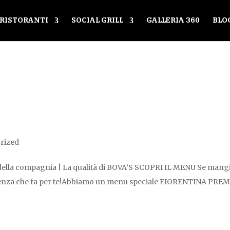
RISTORANTI
SOCIAL GRILL
GALLERIA 360
BLO
rized
cere della compagnia | La qualità di BOVA’S SCOPRI IL MENU Se mang
perienza che fa per te!Abbiamo un menu speciale FIORENTINA PR