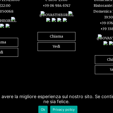
0/22:00
+39 06 984 6747
Ristorante:
5050068
Domenica 1
@BOVASTHEGRILL
19:30
HEGRILL
+39 076
+39 33
Chiama
@BOVAS
ama
Vedi
di
Ch
V
a avere la migliore esperienza sul nostro sito. Se cont
ne sia felice.
Ok
Privacy policy
Iscriviti alla newsletter
© Bova's The Grill 2014-2024 . All Rights 