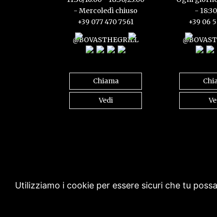
- Mercoledì chiuso
- 18:3
+39 077 470 7561
+39 06 
@BOVASTHEGRILL
@BOVAST
Chiama
Chi
Vedi
Ve
Utilizziamo i cookie per essere sicuri che tu poss
Created by Gavilab -
Vedi la Privacy policy
-