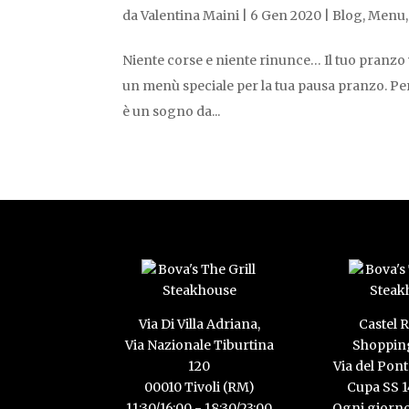
da
Valentina Maini
|
6 Gen 2020
|
Blog
,
Menu
Niente corse e niente rinunce… Il tuo pranzo v
un menù speciale per la tua pausa pranzo. Pe
è un sogno da...
Via Di Villa Adriana,
Castel
Via Nazionale Tiburtina
Shopping
120
Via del Pont
00010 Tivoli (RM)
Cupa SS 
11:30/16:00 - 18:30/23:00
Ogni giorno