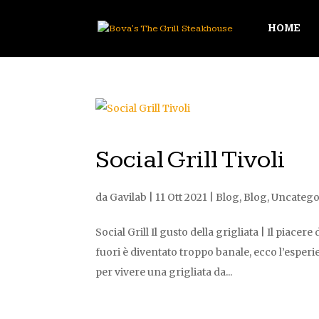
HOME
Social Grill Tivoli
da
Gavilab
|
11 Ott 2021
|
Blog
,
Blog
,
Uncatego
Social Grill Il gusto della grigliata | Il pia
fuori è diventato troppo banale, ecco l’es
per vivere una grigliata da...