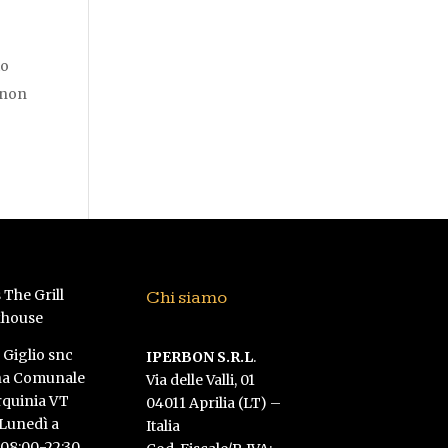
to
 non
Chi siamo
l Giglio snc
IPERBON S.R.L
.
na Comunale
Via delle Valli, 01
rquinia VT
04011 Aprilia (LT) –
 Lunedì a
Italia
08:00-22:30