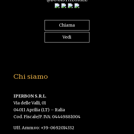
Chiama
Vedi
Chi siamo
IPERBON S.R.L
.
Via delle Valli, 01
04011 Aprilia (LT) – Italia
Cod. Fiscale/P. IVA: 04449881004
Uff. Amm.vo: +39-0692014332