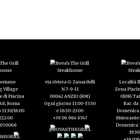
 Romano
via riviera G. Zanardelli
Località I
 Village
N 7-9-11
Zona Pisci
e di Piscina
00042 ANZIO (RM)
01016 Ta
148, Roma
Ogni giorno 11:00-15:30
Bar: da
 11:30/16:00
e 18:30-23:00
Domenica 
0/22:00
+39 06 984 6747
Ristorante:
5050068
Domenica 1
@BOVASTHEGRILL
19:30
HEGRILL
+39 076