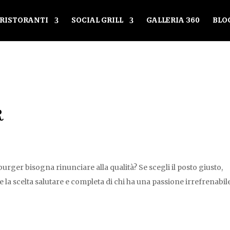
RISTORANTI
SOCIAL GRILL
GALLERIA 360
BLO
R
ger bisogna rinunciare alla qualità? Se scegli il posto giusto,
a scelta salutare e completa di chi ha una passione irrefrenabil