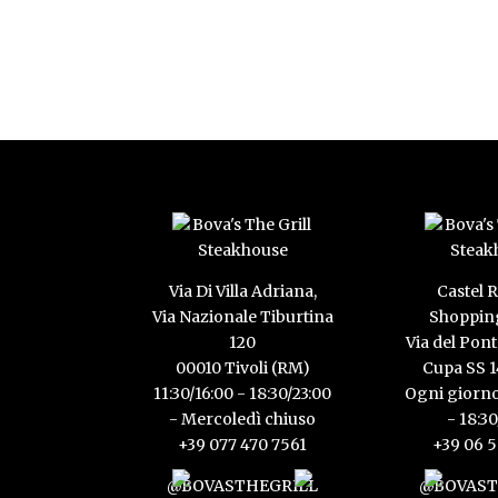
Via Di Villa Adriana,
Castel
Via Nazionale Tiburtina
Shopping
120
Via del Pont
00010 Tivoli (RM)
Cupa SS 
11:30/16:00 - 18:30/23:00
Ogni giorno
- Mercoledì chiuso
- 18:3
+39 077 470 7561
+39 06 
@BOVASTHEGRILL
@BOVAST