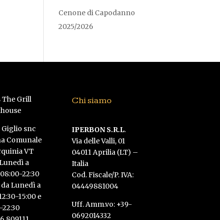
Cenone di Capodanno
2025/2026
Chi siamo
l Giglio snc
IPERBON S.R.L
.
na Comunale
Via delle Valli, 01
rquinia VT
04011 Aprilia (LT) –
 Lunedì a
Italia
08:00-22:30
Cod. Fiscale/P. IVA:
 da Lunedì a
04449881004
2:30-15:00 e
Uff. Amm.vo: +39-
-22:30
0692014332
6 809111