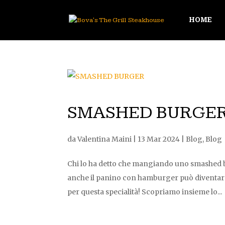
HOME
SMASHED BURGE
da
Valentina Maini
|
13 Mar 2024
|
Blog
,
Blog
Chi lo ha detto che mangiando uno smashed bur
anche il panino con hamburger può diventare l
per questa specialità! Scopriamo insieme lo...