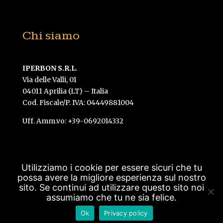
Chi siamo
IPERBON S.R.L
.
Via delle Valli, 01
04011 Aprilia (LT) – Italia
Cod. Fiscale/P. IVA: 04449881004
Uff. Amm.vo: +39-0692014332
Utilizziamo i cookie per essere sicuri che tu
possa avere la migliore esperienza sul nostro
Created by Gavilab -
Vedi la Privacy policy
-
sito. Se continui ad utilizzare questo sito noi
assumiamo che tu ne sia felice.
Iscriviti alla newsletter
© Bova's The Grill 2014-
Ok
Privacy policy
2024 . All Rights Reserved.