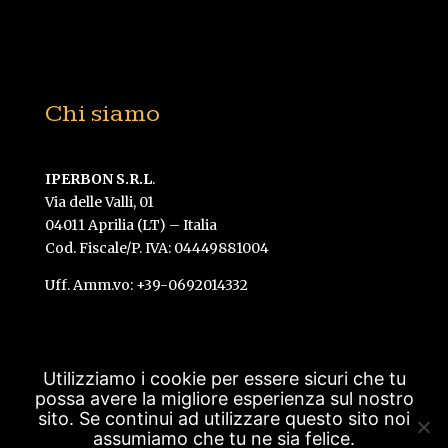
Chi siamo
IPERBON S.R.L
.
Via delle Valli, 01
04011 Aprilia (LT) – Italia
Cod. Fiscale/P. IVA: 04449881004
Uff. Amm.vo: +39-0692014332
Utilizziamo i cookie per essere sicuri che tu
possa avere la migliore esperienza sul nostro
Created by Gavilab -
Vedi la Privacy policy
-
sito. Se continui ad utilizzare questo sito noi
assumiamo che tu ne sia felice.
Iscriviti alla newsletter
© Bova's The Grill 2014-