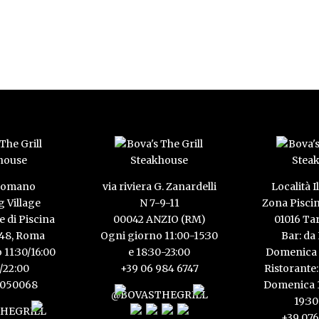
 Romano
via riviera G. Zanardelli
Località I
 Village
N 7-9-11
Zona Pisci
e di Piscina
00042 ANZIO (RM)
01016 Ta
148, Roma
Ogni giorno 11:00-15:30
Bar: da
 11:30/16:00
e 18:30-23:00
Domenica 
0/22:00
+39 06 984 6747
Ristorante:
5050068
Domenica 1
@BOVASTHEGRILL
19:30
HEGRILL
+39 076