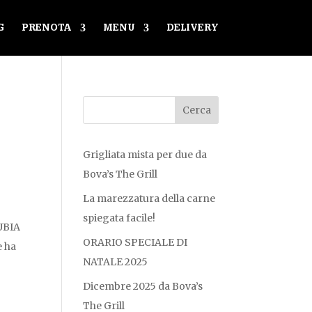
G
PRENOTA
MENU
DELIVERY
Grigliata mista per due da
Bova’s The Grill
La marezzatura della carne
spiegata facile!
RUBIA
ORARIO SPECIALE DI
e ha
NATALE 2025
Dicembre 2025 da Bova’s
The Grill