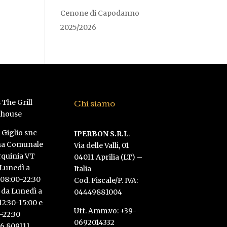
Cenone di Capodanno
2025/2026
Chi siamo
l Giglio snc
IPERBON S.R.L
.
na Comunale
Via delle Valli, 01
rquinia VT
04011 Aprilia (LT) –
 Lunedì a
Italia
08:00-22:30
Cod. Fiscale/P. IVA:
 da Lunedì a
04449881004
2:30-15:00 e
Uff. Amm.vo: +39-
-22:30
0692014332
6 809111