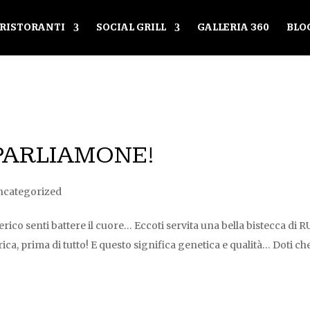
RISTORANTI
SOCIAL GRILL
GALLERIA 360
BLO
PARLIAMONE!
ncategorized
rico senti battere il cuore… Eccoti servita una bella bistecca di 
a, prima di tutto! E questo significa genetica e qualità… Doti ch