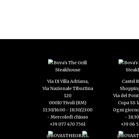
Via Di Villa Adriana,
Castel
Via Nazionale Tiburtina
Shopping
120
Via del Pont
00010 Tivoli (RM)
Cupa SS 
11:30/16:00 - 18:30/23:00
Ogni giorno
- Mercoledì chiuso
- 18:3
+39 077 470 7561
+39 06 
@BOVASTHEGRILL
@BOVAST