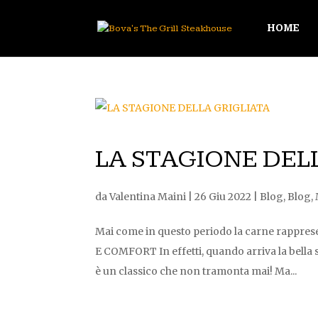
HOME
LA STAGIONE DEL
da
Valentina Maini
|
26 Giu 2022
|
Blog
,
Blog
,
Mai come in questo periodo la carne rapprese
E COMFORT In effetti, quando arriva la bella s
è un classico che non tramonta mai! Ma...