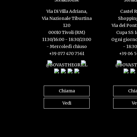
Via Di Villa Adriana,
Castel
Via Nazionale Tiburtina
Shopping
120
Via del Pont
00010 Tivoli (RM)
Cupa SS 
11:30/16:00 - 18:30/23:00
Ogni giorno
- Mercoledì chiuso
- 18:3
+39 077 470 7561
+39 06 
@BOVASTHEGRILL
@BOVAST
Chiama
Chi
Vedi
Ve