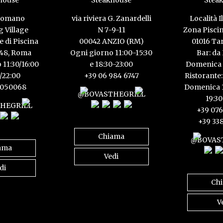
 Romano
via riviera G. Zanardelli
Località I
 Village
N 7-9-11
Zona Pisci
e di Piscina
00042 ANZIO (RM)
01016 Ta
148, Roma
Ogni giorno 11:00-15:30
Bar: da
 11:30/16:00
e 18:30-23:00
Domenica 
0/22:00
+39 06 984 6747
Ristorante:
5050068
Domenica 1
@BOVASTHEGRILL
19:30
HEGRILL
+39 076
+39 33
Chiama
@BOVAS
ama
Vedi
di
Ch
V