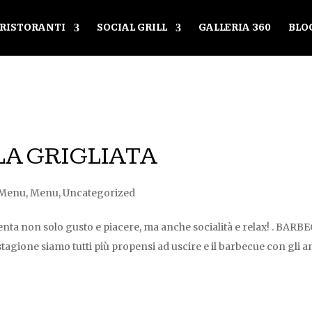
RISTORANTI
SOCIAL GRILL
GALLERIA 360
BLO
LA GRIGLIATA
Menu
,
Menu
,
Uncategorized
nta non solo gusto e piacere, ma anche socialità e relax! . BARB
tagione siamo tutti più propensi ad uscire e il barbecue con gli a