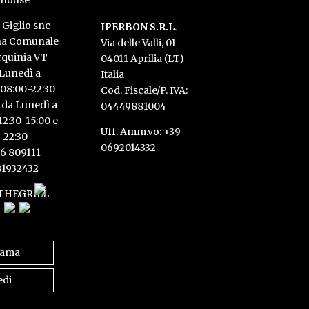
l Giglio snc
IPERBON S.R.L
.
na Comunale
Via delle Valli, 01
rquinia VT
04011 Aprilia (LT) –
 Lunedì a
Italia
08:00-22:30
Cod. Fiscale/P. IVA:
 da Lunedì a
04449881004
2:30-15:00 e
Uff. Amm.vo: +39-
-22:30
0692014332
6 809111
81932432
THEGRILL
iama
edi