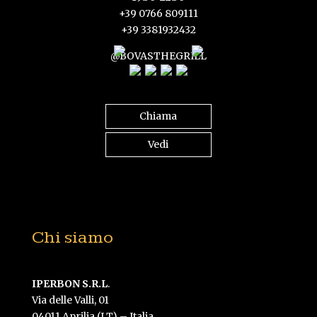
+39 0766 809111
+39 3381932432
@BOVASTHEGRILL
Chiama
Vedi
Chi siamo
IPERBON S.R.L
.
Via delle Valli, 01
04011 Aprilia (LT) – Italia