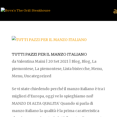
TUTTI PAZZI PER IL MANZO ITALIANO
da
Valentina Maini
|
20 Set 2021
|
Blog
,
Blog
,
La
piemontese
,
La piemontese
,
Lista bistecche
,
Menu
,
Menu
,
Uncategorized
Se vi state chiedendo perché il manzo italiano è tra i
migliori d’Europa, oggi ve lo spieghiamo noi!
MANZO DI ALTA QUALITA’ Quando si parla di
manzo italiano la qualità è la prima caratteristica